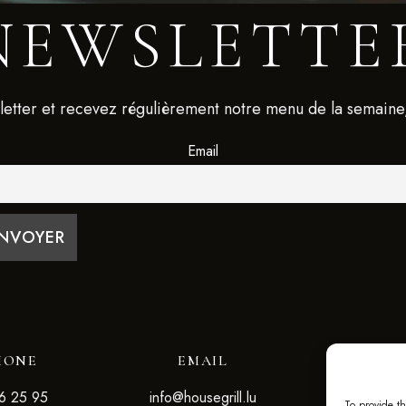
NEWSLETTE
letter et recevez régulièrement notre menu de la semaine
Email
HONE
EMAIL
RÉSE
6 25 95
info@housegrill.lu
RÉSERVEZ
To provide th