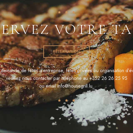
SERVEZ VOTRE TA
RÉSERVATION
 demande de fêtes d’entreprise, fêtes privées ou organisation d’
veuillez nous contacter par téléphone au
+352 26 26 25 95
ou email
info@housegrill.lu