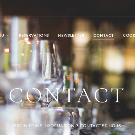
NU
RESERVATIONS
NEWSLETTER
CONTACT
COOKI
CONTACT
BESOIN D’UNE INFORMATION ? CONTACTEZ-NOUS !