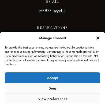
EMAIL
info@housegrill.lu
RÉSERVATIONS
Manage Consent
RÉSERVEZ VOTRE TABLE
To provide the best experiences, we use technologies like cookies to store
and/or access device information. Consenting to these technologies will allow
SUIVEZ-NOUS
us to process data such as browsing behavior or unique IDs on this site. Not
consenting or withdrawing consent, may adversely affect certain features and
functions.
Accept
Deny
©2025 HOUSE GRILL – WEBSITE BY F. AGENCY –
View preferences
FAGENCY.LU